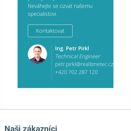
Neváhejte se ozvat našemu
specialistovi.
Kontaktovat
Ing. Petr Pirkl
Technical Engineer
petr.pirkl@realtimetec.cz
+420 702 287 120
Naši zákazníci