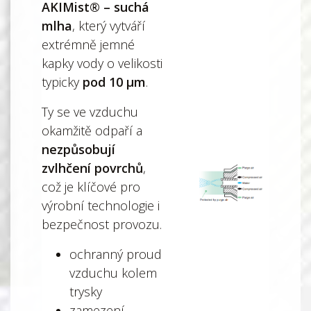
AKIMist® – suchá
mlha
, který vytváří
extrémně jemné
kapky vody o velikosti
typicky
pod 10 µm
.
Ty se ve vzduchu
okamžitě odpaří a
nezpůsobují
zvlhčení povrchů
,
což je klíčové pro
výrobní technologie i
bezpečnost provozu.
ochranný proud
vzduchu kolem
trysky
zamezení