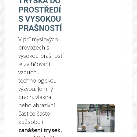
TRYSKA DO
PROSTŘEDÍ
S VYSOKOU
PRAŠNOSTÍ
V průmyslových
provozech s
vysokou prašností
je zvlhčování
vzduchu
technologickou
výzvou. Jemný
prach, vlákna
nebo abrazivní
částice často
způsobují
zanášení trysek,