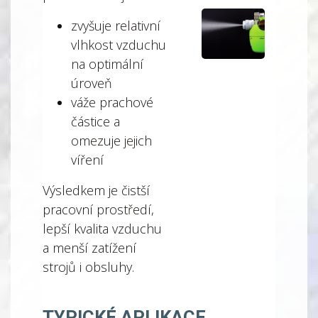
zvyšuje relativní
vlhkost vzduchu
na optimální
úroveň
váže prachové
částice a
omezuje jejich
víření
Výsledkem je čistší
pracovní prostředí,
lepší kvalita vzduchu
a menší zatížení
strojů i obsluhy.
TYPICKÉ APLIKACE