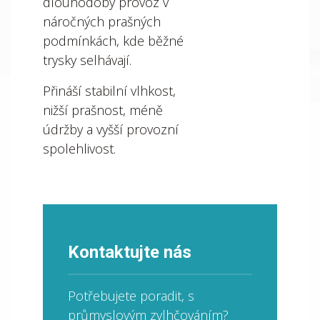
dlouhodobý provoz v
náročných prašných
podmínkách, kde běžné
trysky selhávají.
Přináší stabilní vlhkost,
nižší prašnost, méně
údržby a vyšší provozní
spolehlivost.
Kontaktujte nás
Potřebujete poradit, s
průmyslovým zvlhčováním?