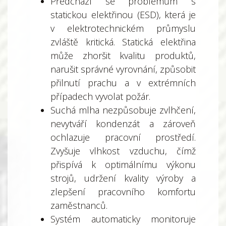
Předchází se problémům s
statickou elektřinou (ESD), která je
v elektrotechnickém průmyslu
zvláště kritická. Statická elektřina
může zhoršit kvalitu produktů,
narušit správné vyrovnání, způsobit
přilnutí prachu a v extrémních
případech vyvolat požár.
Suchá mlha nezpůsobuje zvlhčení,
nevytváří kondenzát a zároveň
ochlazuje pracovní prostředí.
Zvyšuje vlhkost vzduchu, čímž
přispívá k optimálnímu výkonu
strojů, udržení kvality výroby a
zlepšení pracovního komfortu
zaměstnanců.
Systém automaticky monitoruje