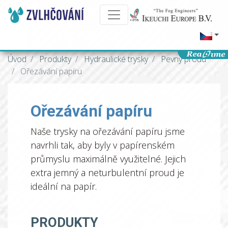
Úvod
Produkty
Hydraulické trysky
Pevný proud
Ořezávání papíru
Ořezávání papíru
Naše trysky na ořezávání papíru jsme
navrhli tak, aby byly v papírenském
průmyslu maximálně využitelné. Jejich
extra jemný a neturbulentní proud je
ideální na papír.
PRODUKTY