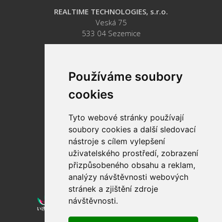
REALTIME TECHNOLOGIES, s.r.o.
Veská 75
533 04 Sezemice
Tel: +420 464 600 800
Tel: +420 724 486 323
E-mail:
info@realtimetec.cz
Používáme soubory
cookies
Tyto webové stránky používají
soubory cookies a další sledovací
nástroje s cílem vylepšení
uživatelského prostředí, zobrazení
přizpůsobeného obsahu a reklam,
analýzy návštěvnosti webových
stránek a zjištění zdroje
návštěvnosti.