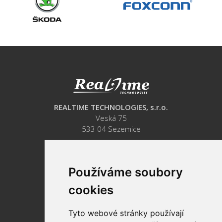
REALTIME TECHNOLOGIES, s.r.o.
Veská 75
533 04 Sezemice
Tel: +420 464 600 800
Tel: +420 724 486 323
E-mail:
info@realtimetec.cz
Používáme soubory
cookies
Tyto webové stránky používají