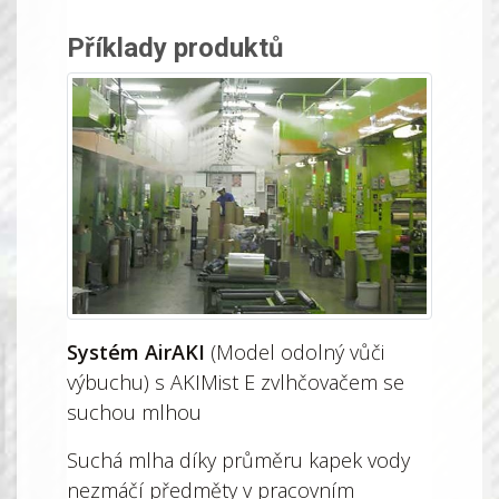
Příklady produkt
ů
Syst
é
m AirAKI
(Model odolný vůči
výbuchu) s AKIMist E zvlhčovačem se
suchou mlhou
Suchá mlha díky průměru kapek vody
nezmáčí předměty v pracovním