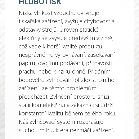
HLUBOTISK
Nízká vlhkost vzduchu ovlivňuje
tiskařská zařízení, zvyšuje chybovost a
odstávky strojů. Úroveň statické
elektřiny se zvyšuje především v zimě,
což vede k horší kvalitě produktů,
nesprávnému vyrovnávání, zasekávání
papíru, dvojímu podávání, přilnavosti
prachu nebo k riziku ohně. Přidáním
bodového zvlhčování blízko strojního
zařízení lze těmto problémům
předcházet. Zvlhčení prostoru sníží
statickou elektřinu a zákazníci si udrží
konstantní kvalitu během celého roku.
Náš zvlhčovací systém rozprašuje
suchou mlhu, která nezmáčí zařízení.